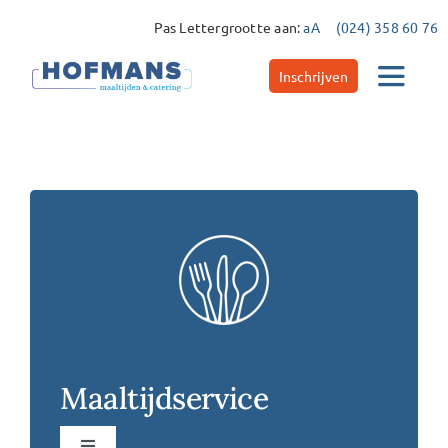
Ga
Pas Lettergrootte aan:
aA
(024) 358 60 76
naar
inhoud
Inschrijven
Toggle
Navigat
Catering
Maaltijdservice
Contact
Maaltijdservice