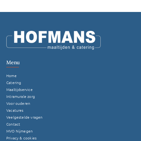
Gemeente Heumen
Regio Mill
Gemeente Mook
Menu
Gemeente Nijmegen
Home
Catering
Regio Sint Anthonis
Maaltijdservice
Intramurale zorg
Voor ouderen
Gemeente Wijchen
Vacatures
Veelgestelde vragen
Contact
MVO Nijmegen
Privacy & cookies