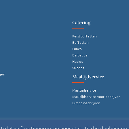
Catering
Kerstbuffetten
Buffetten
Lunch
Barbecue
Hapjes
Salades
gen
Maaltijdservice
Maaltijdservice
Maaltijdservice voor bedrijven
Direct inschrijven
e laten functioneren, en voor statistische doeleinden. 