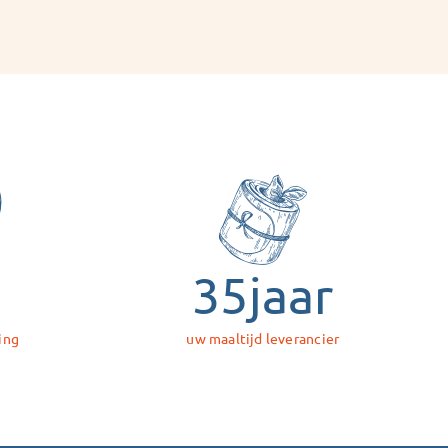
35
jaar
ing
uw maaltijd leverancier