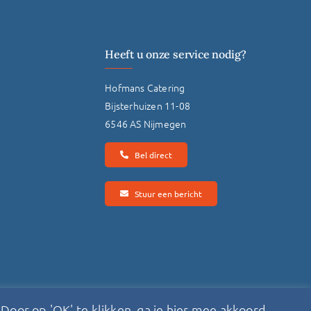
Heeft u onze service nodig?
Hofmans Catering
Bijsterhuizen 11-08
6546 AS Nijmegen
Bel direct
Stuur een bericht
Door op 'OK' te klikken, ga je hier mee akkoord.