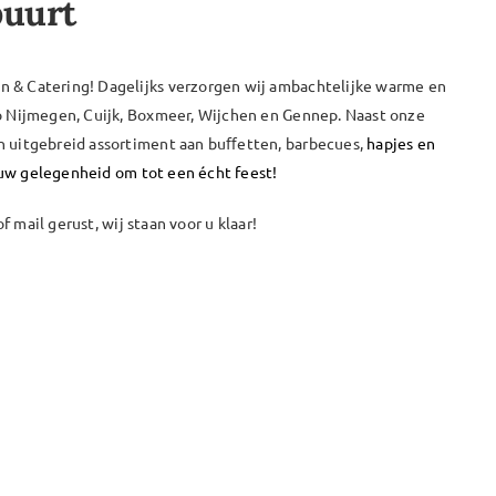
buurt
 & Catering! Dagelijks verzorgen wij ambachtelijke
warme en
io Nijmegen, Cuijk, Boxmeer, Wijchen en Gennep. Naast
onze
n uitgebreid assortiment aan buﬀetten, barbecues,
hapjes en
 uw
gelegenheid
om tot een écht feest!
of
m
ail gerust, wij staan voor u klaar!