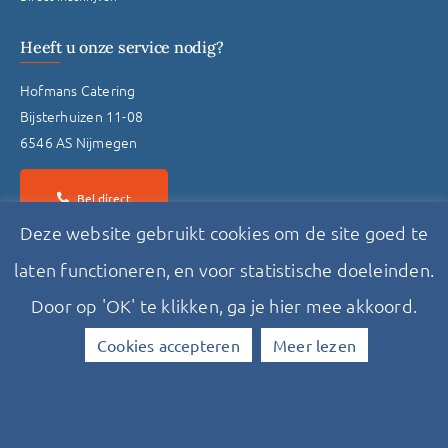
Heeft u onze service nodig?
Hofmans Catering
Bijsterhuizen 11-08
6546 AS Nijmegen
Bel direct
Deze website gebruikt cookies om de site goed te
laten functioneren, en voor statistische doeleinden.
Stuur een bericht
Door op 'OK' te klikken, ga je hier mee akkoord.
Cookies accepteren
Meer lezen
Deze website is gemaakt door Factor Blue BV