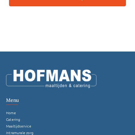
Gemeente Groesbeek/Berg en Dal
Regio Grave
Gemeente Heumen
Regio Mill
Gemeente Mook
Menu
Gemeente Nijmegen
Home
Catering
Regio Sint Anthonis
Maaltijdservice
Intramurale zorg