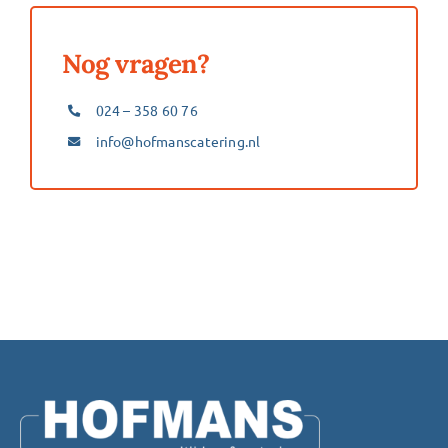
Barbecue
Nog vragen?
Buffetten
024 – 358 60 76
info@hofmanscatering.nl
Hollandse schaal
Hapjes
Lunch
Salades
Vierdaagse