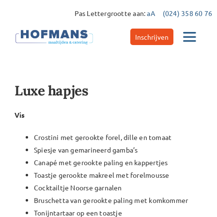
Ga
Pas Lettergrootte aan:
aA
(024) 358 60 76
naar
inhoud
Inschrijven
Toggle
Navigat
Catering
Luxe hapjes
Maaltijdservice
Vis
Crostini met gerookte forel, dille en tomaat
Contact
Spiesje van gemarineerd gamba’s
Canapé met gerookte paling en kappertjes
Toastje gerookte makreel met forelmousse
Cocktailtje Noorse garnalen
Bruschetta van gerookte paling met komkommer
Tonijntartaar op een toastje