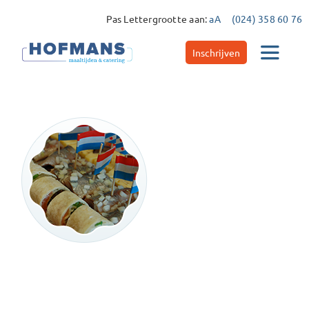
Ga
Pas Lettergrootte aan:
aA
(024) 358 60 76
naar
inhoud
Inschrijven
Toggle
Navigat
Catering
Maaltijdservice
Contact