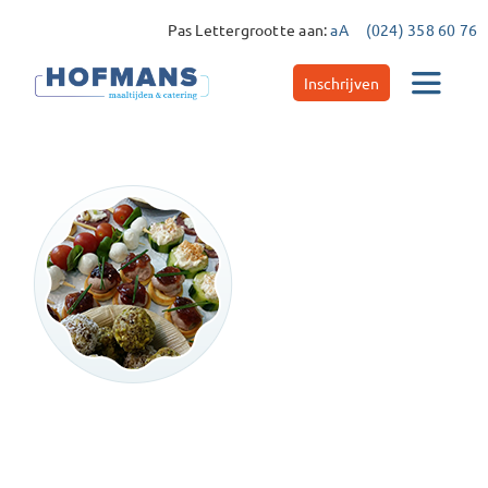
Ga
Pas Lettergrootte aan:
aA
(024) 358 60 76
naar
inhoud
Inschrijven
Toggle
Navigat
Catering
Maaltijdservice
Contact