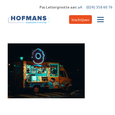
Ga
Pas Lettergrootte aan:
aA
(024) 358 60 76
naar
inhoud
Inschrijven
Toggle
Navigat
Catering
Maaltijdservice
Contact