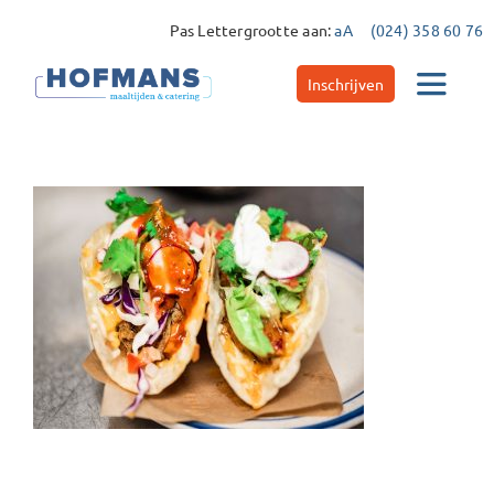
Ga
Pas Lettergrootte aan:
aA
(024) 358 60 76
naar
inhoud
Inschrijven
Toggle
Navigat
Catering
Maaltijdservice
Contact