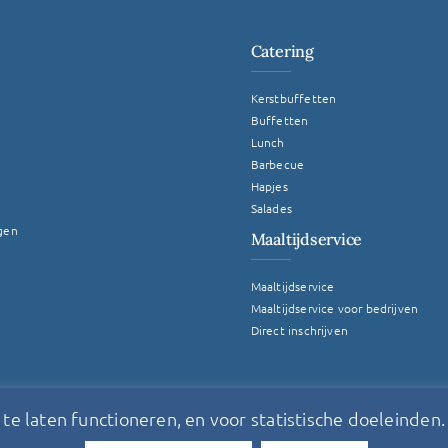
Catering
Kerstbuffetten
Buffetten
Lunch
Barbecue
Hapjes
Salades
gen
Maaltijdservice
Maaltijdservice
Maaltijdservice voor bedrijven
Direct inschrijven
e laten functioneren, en voor statistische doeleinden. 
Deze website is gemaakt door Factor Blue BV