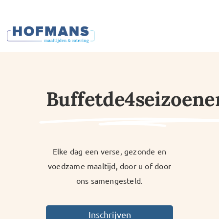
Ga
naar
inhoud
Buffetde4seizoene
Elke dag een verse, gezonde en
voedzame maaltijd, door u of door
ons samengesteld.
Inschrijven