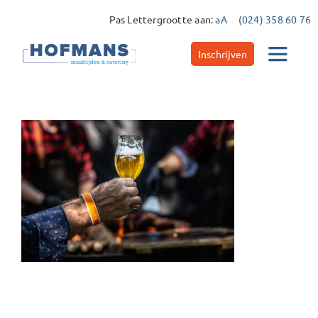
Ga
Pas Lettergrootte aan:
aA
(024) 358 60 76
naar
inhoud
Inschrijven
Toggle
Navigat
Catering
Maaltijdservice
Contact