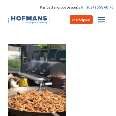
Ga
Pas Lettergrootte aan:
aA
(024) 358 60 76
naar
inhoud
Inschrijven
Toggle
Navigat
Catering
Maaltijdservice
Contact