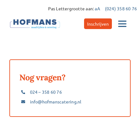
Ga
Pas Lettergrootte aan:
aA
(024) 358 60 76
naar
inhoud
Inschrijven
Toggle
Navigat
Catering
Maaltijdservice
Nog vragen?
024 – 358 60 76
Contact
info@hofmanscatering.nl